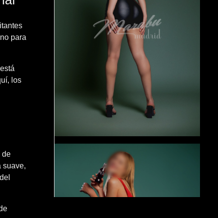
nal
itantes
ino para
 está
uí, los
s de
a suave,
del
 de