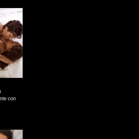
a
ente con