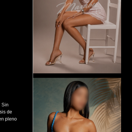
l
 Sin
sis de
en pleno