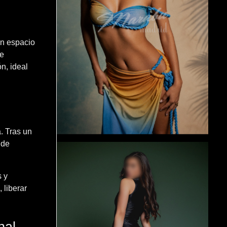
n espacio
te
n, ideal
. Tras un
 de
s y
 liberar