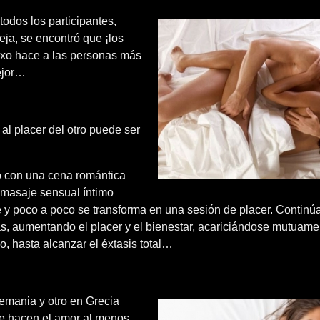
todos los participantes,
eja, se encontró que ¡los
sexo hace a las personas más
ejor…
al placer del otro puede ser
o con una cena romántica
o masaje sensual íntimo
 y poco a poco se transforma en una sesión de placer. Continú
as, aumentando el placer y el bienestar, acariciándose mutuam
o, hasta alcanzar el éxtasis total…
lemania y otro en Grecia
ue hacen el amor al menos