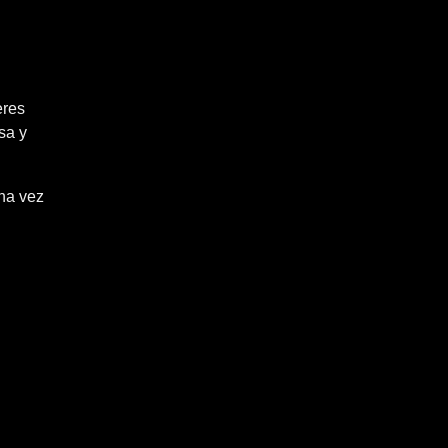
eres
sa y
na vez