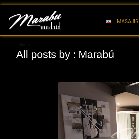
MASAJIS
Marabu Madrid
Masajes Eróticos Madrid
Home
All posts by : Marabú