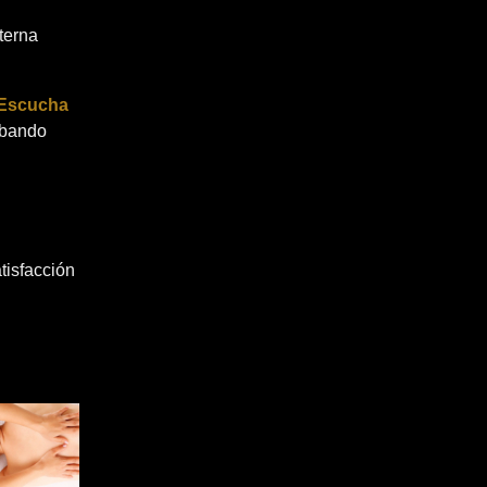
terna
Escucha
obando
tisfacción