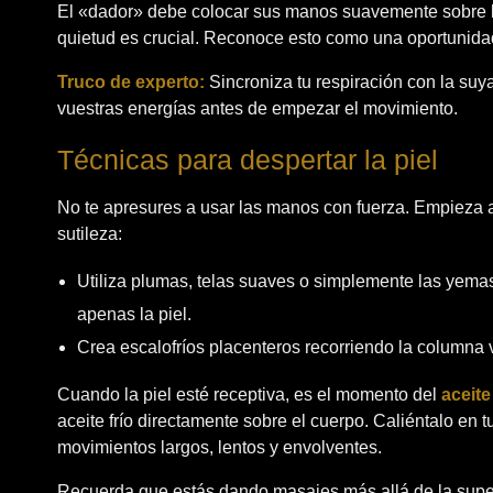
El «dador» debe colocar sus manos suavemente sobre la
quietud es crucial. Reconoce esto como una oportunidad ú
Truco de experto:
Sincroniza tu respiración con la suy
vuestras energías antes de empezar el movimiento.
Técnicas para despertar la piel
No te apresures a usar las manos con fuerza. Empieza a
sutileza:
Utiliza plumas, telas suaves o simplemente las yema
apenas la piel.
Crea escalofríos placenteros recorriendo la columna v
Cuando la piel esté receptiva, es el momento del
aceite
aceite frío directamente sobre el cuerpo. Caliéntalo en 
movimientos largos, lentos y envolventes.
Recuerda que estás dando masajes más allá de la superfi