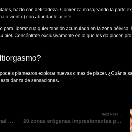
tales, hazlo con delicadeza. Comienza masajeando la parte ex
 bajo vientre) con abundante aceite.
mpo para liberar cualquier tensión acumulada en la zona pélvica.
 piel. Concéntrate exclusivamente en lo que les da placer, pr
ultiorgasmo?
l, podéis plantearos explorar nuevas cimas de placer. ¿Cuánta sa
n esta danza de sensaciones.
Next Post
La Experiencia Definitiva de un Final Feliz
20 zonas erógenas impresionantes parte 2