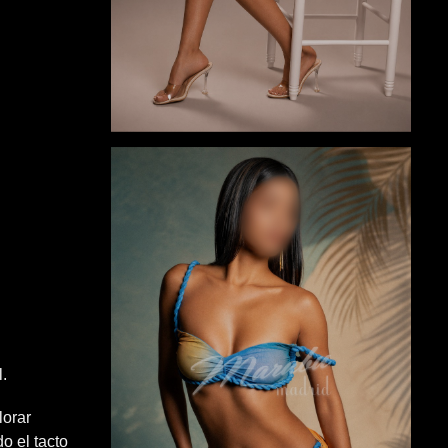
l.
lorar
o el tacto