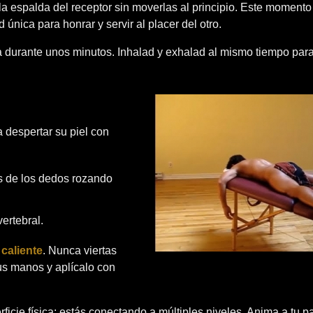
 espalda del receptor sin moverlas al principio. Este momento
nica para honrar y servir al placer del otro.
a durante unos minutos. Inhalad y exhalad al mismo tiempo par
 despertar su piel con
s de los dedos rozando
ertebral.
 caliente
. Nunca viertas
tus manos y aplícalo con
cie física; estás conectando a múltiples niveles. Anima a tu p