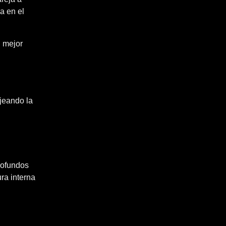
a en el
u mejor
ajeando la
rofundos
ra interna