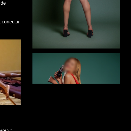
 de
a conectar
areja a