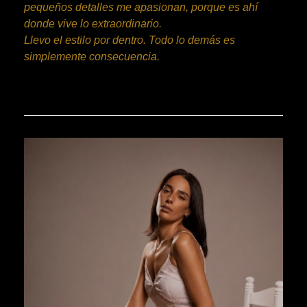
pequeños detalles me apasionan, porque es ahí
donde vive lo extraordinario.
Llevo el estilo por dentro. Todo lo demás es
simplemente consecuencia.