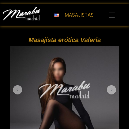
MASAJISTAS
Marabu Madrid
Masajes Eróticos Madrid
Masajista erótica Valeria