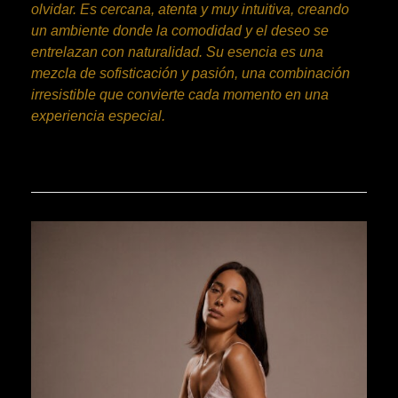
olvidar. Es cercana, atenta y muy intuitiva, creando
un ambiente donde la comodidad y el deseo se
entrelazan con naturalidad. Su esencia es una
mezcla de sofisticación y pasión, una combinación
irresistible que convierte cada momento en una
experiencia especial.